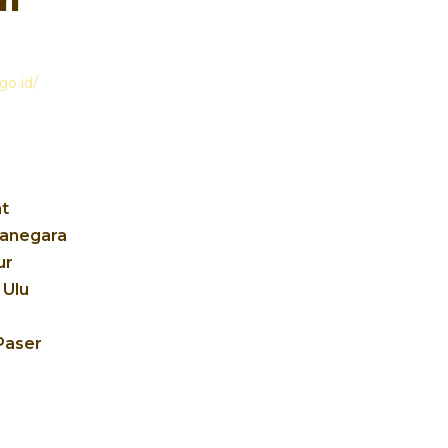
go.id/
t
tanegara
ur
Ulu
Paser