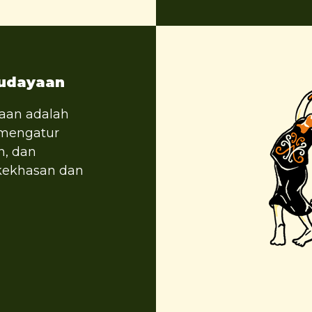
budayaan
yaan adalah
 mengatur
n, dan
kekhasan dan