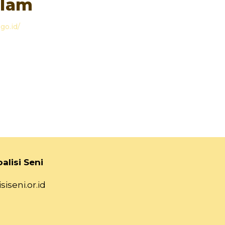
alam
go.id/
alisi Seni
siseni.or.id