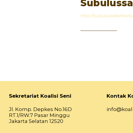
Subuluss
http://subulussalamkota.
Sekretariat Koalisi Seni
Kontak Ko
Jl. Komp. Depkes No.16D
info@koali
RT.1/RW.7 Pasar Minggu
Jakarta Selatan 12520