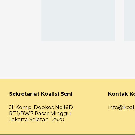
Sekretariat Koalisi Seni
Kontak Ko
Jl. Komp. Depkes No.16D
info@koali
RT.1/RW.7 Pasar Minggu
Jakarta Selatan 12520